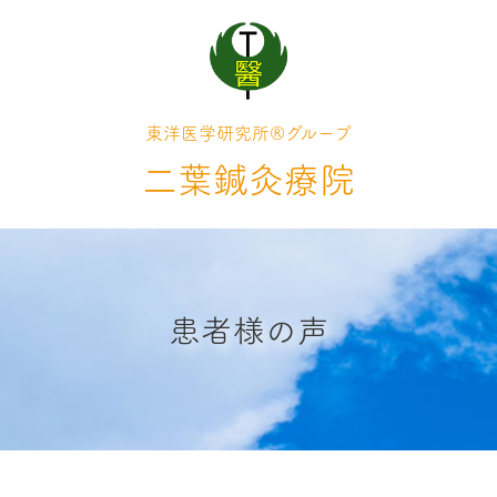
東洋医学研究所®グループ
二葉鍼灸療院
患者様の声