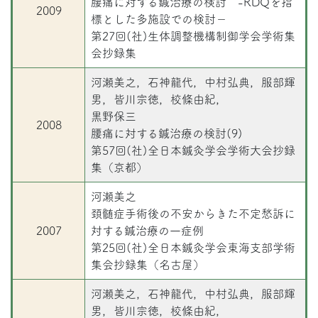
腰痛に対する鍼治療の検討 -RDQを指
2009
標とした多施設での検討－
第27回(社)生体調整機構制御学会学術集
会抄録集
河瀬美之，石神龍代，中村弘典，服部輝
男，皆川宗徳，校條由紀，
黒野保三
2008
腰痛に対する鍼治療の検討(9)
第57回(社)全日本鍼灸学会学術大会抄録
集（京都）
河瀬美之
頚髄症手術後の不安からきた不定愁訴に
2007
対する鍼治療の一症例
第25回(社)全日本鍼灸学会東海支部学術
集会抄録集（名古屋）
河瀬美之，石神龍代，中村弘典，服部輝
男，皆川宗徳，校條由紀，