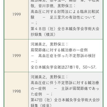
服部輝男，田中法一，絹田 章，平松英
敬，皆川宗徳，黒野保三：
高血圧に対する封筒法による臨床比較試
1999
験 － 足三里穴の有効性について
－；
第４８回（社）全日本鍼灸学会学術大会
抄録集（横浜）
河瀬美之，黒野保三：
肩関節痛に対する鍼治療の一症例
1999
－ 高血圧症を伴った不定愁訴の検討
－；
全日本鍼灸学会雑誌27巻1号，50～57．
河瀬美之，黒野保三：
高血圧症に伴う不定愁訴に対する鍼治療
の一症例 － 主訴が肩関節痛であっ
1998
た症例 －；
第47回（社）全日本鍼灸学会学術大会抄
録集（岐阜）