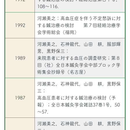
108～116.
河瀬美之：高血圧症を伴う不定愁訴に対
1992
する鍼治療の検討 第７回経絡治療学
会学術総会（福岡）
河瀬美之，石神龍代，山田 耕，服部輝
男，黒野保三：
1989
来院患者に対する血圧の調査研究；第８
回（社）全日本鍼灸学会中部ブロック学
術集会抄録号（名古屋）
河瀬美之，石神龍代，山田 耕，黒野保
三：
1987
高血圧患者に対する鍼治療の検討（予
報）；全日本鍼灸学会雑誌37巻1号，50
～57．
河瀬美之，石神龍代，山田 耕，黒野保