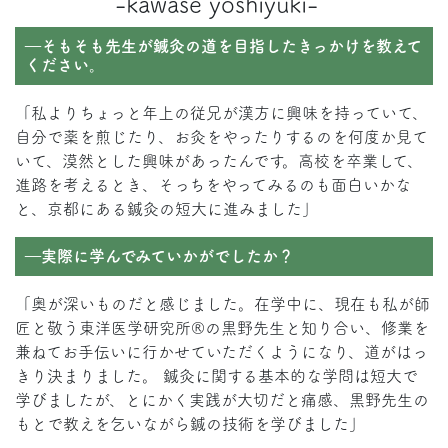
-kawase yoshiyuki-
―そもそも先生が鍼灸の道を目指したきっかけを教えて
ください。
「私よりちょっと年上の従兄が漢方に興味を持っていて、
自分で薬を煎じたり、お灸をやったりするのを何度か見て
いて、漠然とした興味があったんです。高校を卒業して、
進路を考えるとき、そっちをやってみるのも面白いかな
と、京都にある鍼灸の短大に進みました」
―実際に学んでみていかがでしたか？
「奥が深いものだと感じました。在学中に、現在も私が師
匠と敬う東洋医学研究所®の黒野先生と知り合い、修業を
兼ねてお手伝いに行かせていただくようになり、道がはっ
きり決まりました。 鍼灸に関する基本的な学問は短大で
学びましたが、とにかく実践が大切だと痛感、黒野先生の
もとで教えを乞いながら鍼の技術を学びました」