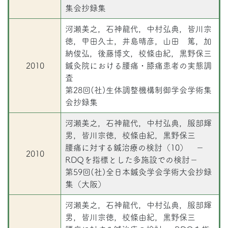
集会抄録集
河瀬美之，石神龍代，中村弘典，皆川宗
徳，甲田久士，井島晴彦，山田 篤，加
納俊弘，後藤博文，校條由紀，黒野保三
2010
鍼灸院における腰痛・膝痛患者の実態調
査
第28回(社)生体調整機構制御学会学術集
会抄録集
河瀬美之，石神龍代，中村弘典，服部輝
男，皆川宗徳，校條由紀，黒野保三
腰痛に対する鍼治療の検討（10） －
2010
RDQを指標とした多施設での検討－
第59回(社)全日本鍼灸学会学術大会抄録
集（大阪）
河瀬美之，石神龍代，中村弘典，服部輝
男，皆川宗徳，校條由紀，黒野保三