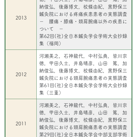
納俊弘，後藤博文，校條由紀，黒野保三
鍼灸院における疼痛疾患患者の実態調査
2013
－ 腰痛・膝痛・頚肩腕痛以外の疾患に
ついて －
第62回(社)全日本鍼灸学会学術大会抄録
集（福岡）
河瀬美之，石神龍代，中村弘典，皆川宗
徳，甲田久士，井島晴彦，山田 篤，加
納俊弘，後藤博文，校條由紀，黒野保三
2012
鍼灸院における頸肩腕痛患者の実態調査
第61回(社)全日本鍼灸学会学術大会抄録
集（三重）
河瀬美之，石神龍代，中村弘典，皆川宗
徳，甲田久士，井島晴彦，山田 篤，加
納俊弘，後藤博文，校條由紀，黒野保三
2011
鍼灸院における頸肩腕痛患者の実態調査
第29回(社)全日本鍼灸学会中部支部学術