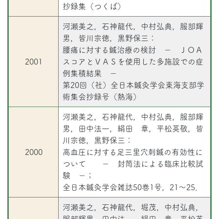
抄録集（つくば）
河瀬美之，石神龍代，中村弘典，服部輝
男，皆川宗徳，黒野保三：
腰痛に対する鍼治療の検討 － ＪＯＡ
2001
スコアとＶＡＳを使用した多施設での症
例集積結果 －
第20回（社）全日本鍼灸学会東海支部学
術集会抄録号（熱海）
河瀬美之，石神龍代，中村弘典，服部輝
男，田中法一，絹田 章，平松英敬，皆
川宗徳，黒野保三：
2000
高血圧に対する足三里穴刺鍼の有効性に
ついて － 封筒法による臨床比較試
験 －；
全日本鍼灸学会雑誌50巻1号，21～25．
河瀬美之，石神龍代，堀茂，中村弘典，