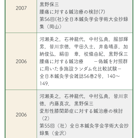
黒野保三
2007
腰痛に対する鍼治療の検討(7)
第56回(社)全日本鍼灸学会学術大会抄録
集（岡山）
河瀬美之，石神龍代，中村弘典，服部輝
男，皆川宗徳，甲田久士，井島晴彦，加
納俊弘，絹田 章，校條由紀，黒野保三
2006
腰痛に対する鍼治療 －偽鍼を対照群
に用いた多施設ランダム化比較試験－
全日本鍼灸学会雑誌56巻2号，140～
149．
河瀬美之，石神龍代，中村弘典，皆川宗
徳，内藤真次，黒野保三
変形性膝関節症に対する鍼治療の検討
2006
（2）
第55回（社）全日本鍼灸学会学術大会抄
録集（金沢）