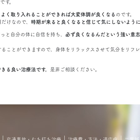
です。
スよく取り入れることができれば大変体調が良くなる
のです。
期だけなので、
時期が来ると良くなると信じて気にしないよう
もっと自分の体に自信を持ち、
必ず良くなるんだという強い意志
することができますので、身体をリラックスさせて気分をリフレ
できる良い治療法です。
是非ご相談ください。
交通事故・むち打ち治療
治療費・方法・適応症
二葉鍼