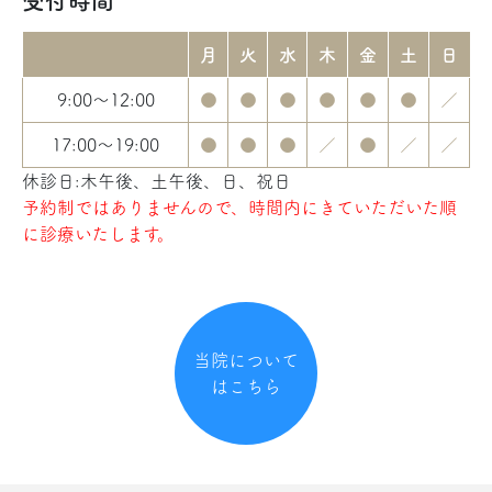
受付時間
月
火
水
木
金
土
日
9:00～12:00
●
●
●
●
●
●
／
17:00～19:00
●
●
●
／
●
／
／
休診日:木午後、土午後、日、祝日
予約制ではありませんので、時間内にきていただいた順
に診療いたします。
当院について
はこちら